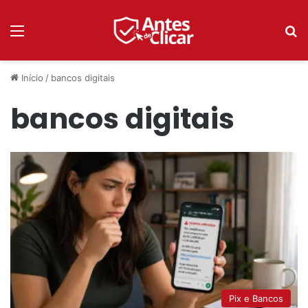
Menu
P
Início
/
bancos digitais
bancos digitais
Pix e Bancos