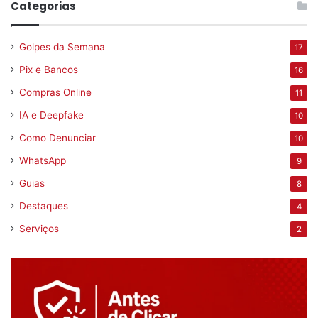
Categorias
Golpes da Semana
17
Pix e Bancos
16
Compras Online
11
IA e Deepfake
10
Como Denunciar
10
WhatsApp
9
Guias
8
Destaques
4
Serviços
2