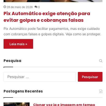
28 de maio de 2026
0
Pix Automático exige atenção para
evitar golpes e cobranças falsas
Pix Automático pode facilitar pagamentos, mas exige cuidado
com cobranças falsas e golpes digitais. Veja como se proteger.
Leia mais »
Pesquisa
P
e
s
q
Postagens Recentes
u
i
s
Clonar voz ia e imagem em tempo