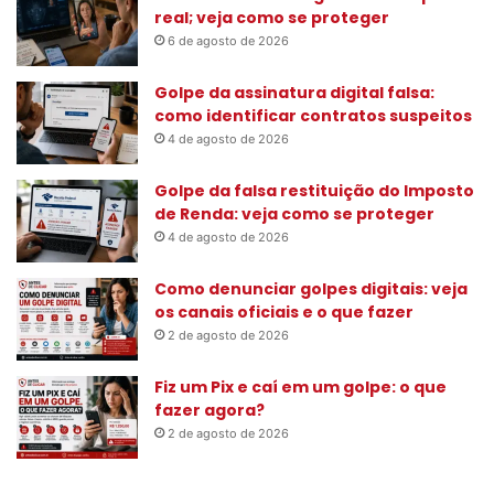
a
real; veja como se proteger
r
6 de agosto de 2026
p
o
Golpe da assinatura digital falsa:
r
como identificar contratos suspeitos
:
4 de agosto de 2026
Golpe da falsa restituição do Imposto
de Renda: veja como se proteger
4 de agosto de 2026
Como denunciar golpes digitais: veja
os canais oficiais e o que fazer
2 de agosto de 2026
Fiz um Pix e caí em um golpe: o que
fazer agora?
2 de agosto de 2026