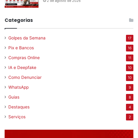
2 de agosto de 2026
Categorias
Golpes da Semana
17
Pix e Bancos
16
Compras Online
11
IA e Deepfake
10
Como Denunciar
10
WhatsApp
9
Guias
8
Destaques
4
Serviços
2