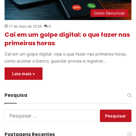
Como Denunciar
17 de maio de 2026
0
Caí em um golpe digital: o que fazer nas
primeiras horas
Caí em um golpe digital: veja o que fazer nas primeiras horas,
como acionar o banco, guardar provas e registrar…
Leia mais »
Pesquisa
P
e
s
q
Postagens Recentes