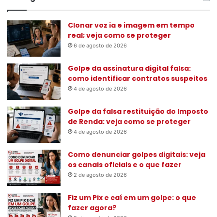
u
i
s
Clonar voz ia e imagem em tempo
a
real; veja como se proteger
r
6 de agosto de 2026
p
o
Golpe da assinatura digital falsa:
r
como identificar contratos suspeitos
:
4 de agosto de 2026
Golpe da falsa restituição do Imposto
de Renda: veja como se proteger
4 de agosto de 2026
Como denunciar golpes digitais: veja
os canais oficiais e o que fazer
2 de agosto de 2026
Fiz um Pix e caí em um golpe: o que
fazer agora?