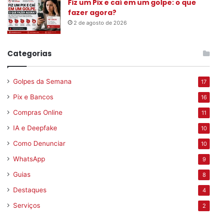
Fiz um Pix e caí em um golpe: o que
fazer agora?
2 de agosto de 2026
Categorias
Golpes da Semana
17
Pix e Bancos
16
Compras Online
11
IA e Deepfake
10
Como Denunciar
10
WhatsApp
9
Guias
8
Destaques
4
Serviços
2