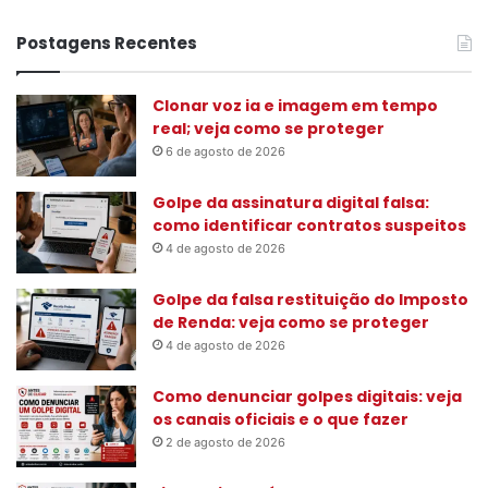
s
q
Postagens Recentes
u
i
s
Clonar voz ia e imagem em tempo
a
real; veja como se proteger
r
6 de agosto de 2026
p
o
Golpe da assinatura digital falsa:
r
como identificar contratos suspeitos
:
4 de agosto de 2026
Golpe da falsa restituição do Imposto
de Renda: veja como se proteger
4 de agosto de 2026
Como denunciar golpes digitais: veja
os canais oficiais e o que fazer
2 de agosto de 2026