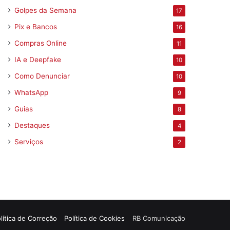
Golpes da Semana
17
Pix e Bancos
16
Compras Online
11
IA e Deepfake
10
Como Denunciar
10
WhatsApp
9
Guias
8
Destaques
4
Serviços
2
lítica de Correção
Política de Cookies
RB Comunicação