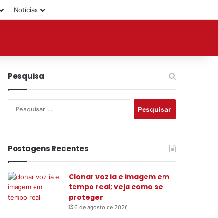
Notícias
Pesquisa
P
e
s
q
u
Postagens Recentes
i
s
Clonar voz ia e imagem em
a
tempo real; veja como se
r
proteger
p
o
6 de agosto de 2026
r