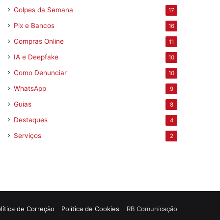
Golpes da Semana
17
Pix e Bancos
16
Compras Online
11
IA e Deepfake
10
Como Denunciar
10
WhatsApp
9
Guias
8
Destaques
4
Serviços
2
lítica de Correção
Política de Cookies
RB Comunicação