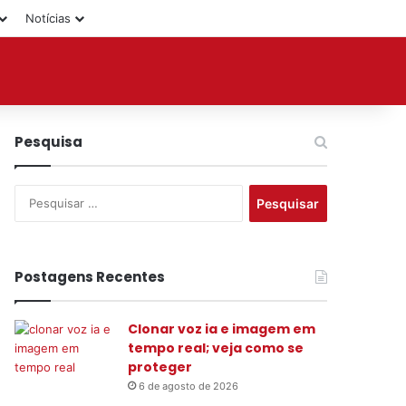
Notícias
Pesquisa
P
e
s
q
u
Postagens Recentes
i
s
Clonar voz ia e imagem em
a
tempo real; veja como se
r
proteger
p
o
6 de agosto de 2026
r