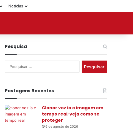
Notícias
Pesquisa
P
e
s
q
u
Postagens Recentes
i
s
Clonar voz ia e imagem em
a
tempo real; veja como se
r
proteger
p
o
6 de agosto de 2026
r