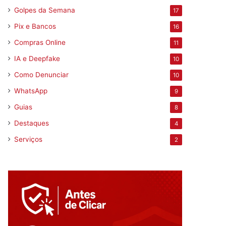
Golpes da Semana
17
Pix e Bancos
16
Compras Online
11
IA e Deepfake
10
Como Denunciar
10
WhatsApp
9
Guias
8
Destaques
4
Serviços
2