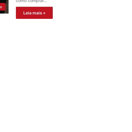
como comprar…
ne
Leia mais »