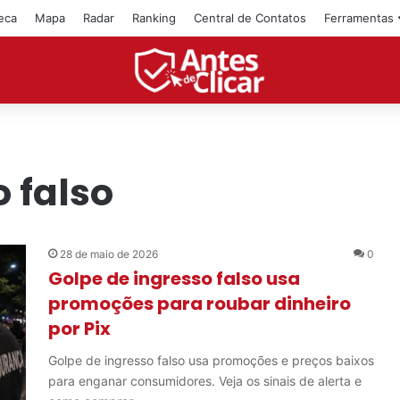
teca
Mapa
Radar
Ranking
Central de Contatos
Ferramentas
 falso
28 de maio de 2026
0
Golpe de ingresso falso usa
promoções para roubar dinheiro
por Pix
Golpe de ingresso falso usa promoções e preços baixos
para enganar consumidores. Veja os sinais de alerta e