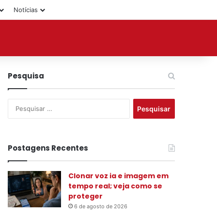
Notícias
Pesquisa
P
e
s
q
u
Postagens Recentes
i
s
Clonar voz ia e imagem em
a
tempo real; veja como se
r
proteger
p
o
6 de agosto de 2026
r