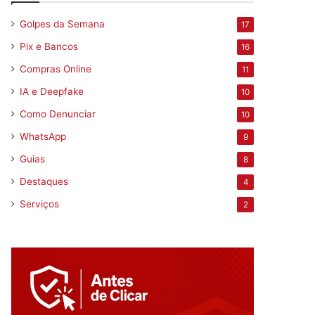
Golpes da Semana
17
Pix e Bancos
16
Compras Online
11
IA e Deepfake
10
Como Denunciar
10
WhatsApp
9
Guias
8
Destaques
4
Serviços
2