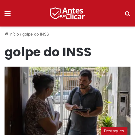
Menu
P
Início
/
golpe do INSS
golpe do INSS
Destaques