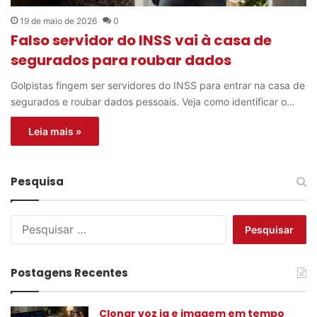
19 de maio de 2026
0
Falso servidor do INSS vai à casa de
segurados para roubar dados
Golpistas fingem ser servidores do INSS para entrar na casa de
segurados e roubar dados pessoais. Veja como identificar o…
Leia mais »
Pesquisa
P
e
s
q
Postagens Recentes
u
i
s
Clonar voz ia e imagem em tempo