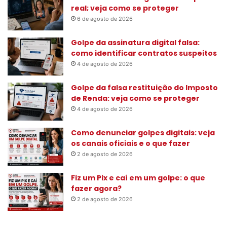
a
real; veja como se proteger
r
6 de agosto de 2026
p
o
Golpe da assinatura digital falsa:
r
como identificar contratos suspeitos
:
4 de agosto de 2026
Golpe da falsa restituição do Imposto
de Renda: veja como se proteger
4 de agosto de 2026
Como denunciar golpes digitais: veja
os canais oficiais e o que fazer
2 de agosto de 2026
Fiz um Pix e caí em um golpe: o que
fazer agora?
2 de agosto de 2026