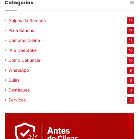
Categorias
Golpes da Semana
17
Pix e Bancos
16
Compras Online
11
IA e Deepfake
10
Como Denunciar
10
WhatsApp
9
Guias
8
Destaques
4
Serviços
2