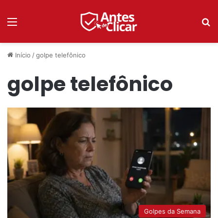
Menu
P
Início
/
golpe telefônico
golpe telefônico
Golpes da Semana