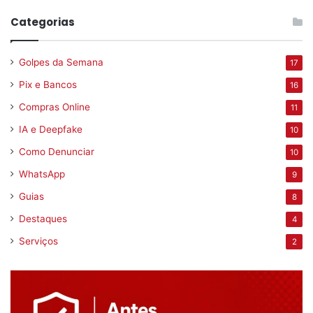
Categorias
Golpes da Semana
17
Pix e Bancos
16
Compras Online
11
IA e Deepfake
10
Como Denunciar
10
WhatsApp
9
Guias
8
Destaques
4
Serviços
2