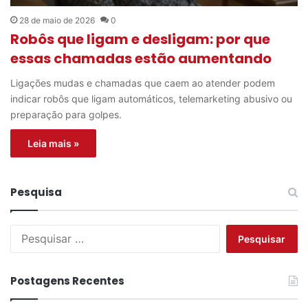
28 de maio de 2026
0
Robôs que ligam e desligam: por que
essas chamadas estão aumentando
Ligações mudas e chamadas que caem ao atender podem
indicar robôs que ligam automáticos, telemarketing abusivo ou
preparação para golpes.
Leia mais »
Pesquisa
P
e
s
q
Postagens Recentes
u
i