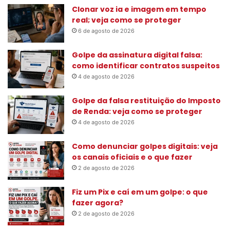
s
Clonar voz ia e imagem em tempo
a
real; veja como se proteger
r
6 de agosto de 2026
p
o
Golpe da assinatura digital falsa:
r
como identificar contratos suspeitos
:
4 de agosto de 2026
Golpe da falsa restituição do Imposto
de Renda: veja como se proteger
4 de agosto de 2026
Como denunciar golpes digitais: veja
os canais oficiais e o que fazer
2 de agosto de 2026
Fiz um Pix e caí em um golpe: o que
fazer agora?
2 de agosto de 2026