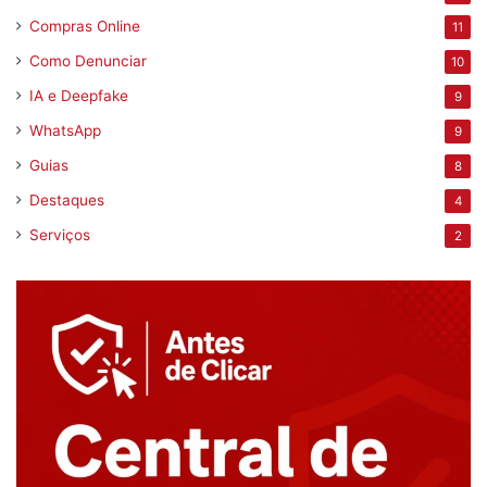
Compras Online
11
Como Denunciar
10
IA e Deepfake
9
WhatsApp
9
Guias
8
Destaques
4
Serviços
2