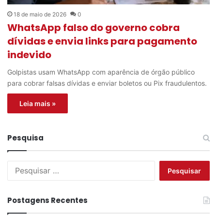
18 de maio de 2026
0
WhatsApp falso do governo cobra
dívidas e envia links para pagamento
indevido
Golpistas usam WhatsApp com aparência de órgão público
para cobrar falsas dívidas e enviar boletos ou Pix fraudulentos.
Leia mais »
Pesquisa
P
e
s
q
Postagens Recentes
u
i