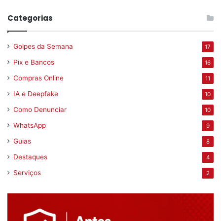
Categorias
Golpes da Semana
17
Pix e Bancos
16
Compras Online
11
IA e Deepfake
10
Como Denunciar
10
WhatsApp
9
Guias
8
Destaques
4
Serviços
2