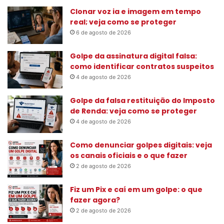
s
Clonar voz ia e imagem em tempo
a
real; veja como se proteger
r
6 de agosto de 2026
p
o
Golpe da assinatura digital falsa:
r
como identificar contratos suspeitos
:
4 de agosto de 2026
Golpe da falsa restituição do Imposto
de Renda: veja como se proteger
4 de agosto de 2026
Como denunciar golpes digitais: veja
os canais oficiais e o que fazer
2 de agosto de 2026
Fiz um Pix e caí em um golpe: o que
fazer agora?
2 de agosto de 2026