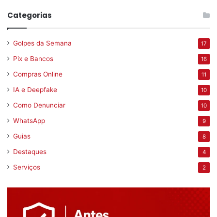
Categorias
Golpes da Semana
17
Pix e Bancos
16
Compras Online
11
IA e Deepfake
10
Como Denunciar
10
WhatsApp
9
Guias
8
Destaques
4
Serviços
2