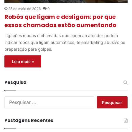
28 de maio de 2026
0
Robôs que ligam e desligam: por que
essas chamadas estão aumentando
Ligações mudas e chamadas que caem ao atender podem
indicar robôs que ligam automáticos, telemarketing abusivo ou
preparação para golpes.
Leia mais »
Pesquisa
P
e
s
q
Postagens Recentes
u
i