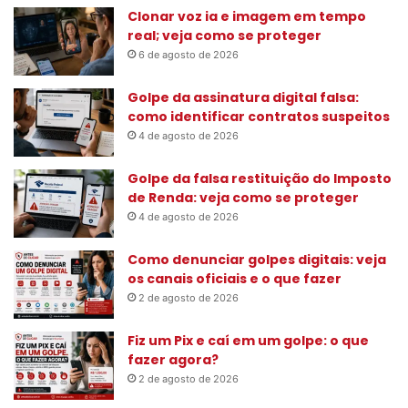
s
Clonar voz ia e imagem em tempo
a
real; veja como se proteger
r
6 de agosto de 2026
p
o
Golpe da assinatura digital falsa:
r
como identificar contratos suspeitos
:
4 de agosto de 2026
Golpe da falsa restituição do Imposto
de Renda: veja como se proteger
4 de agosto de 2026
Como denunciar golpes digitais: veja
os canais oficiais e o que fazer
2 de agosto de 2026
Fiz um Pix e caí em um golpe: o que
fazer agora?
2 de agosto de 2026