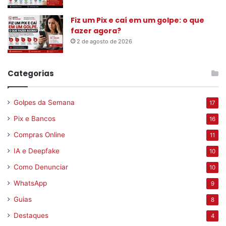
Fiz um Pix e caí em um golpe: o que
fazer agora?
2 de agosto de 2026
Categorias
Golpes da Semana
17
Pix e Bancos
16
Compras Online
11
IA e Deepfake
10
Como Denunciar
10
WhatsApp
9
Guias
8
Destaques
4