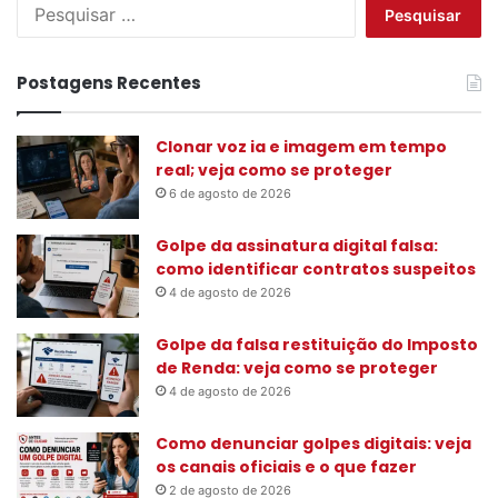
P
e
s
q
Postagens Recentes
u
i
s
Clonar voz ia e imagem em tempo
a
real; veja como se proteger
r
6 de agosto de 2026
p
o
Golpe da assinatura digital falsa:
r
como identificar contratos suspeitos
:
4 de agosto de 2026
Golpe da falsa restituição do Imposto
de Renda: veja como se proteger
4 de agosto de 2026
Como denunciar golpes digitais: veja
os canais oficiais e o que fazer
2 de agosto de 2026