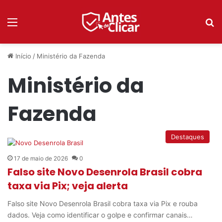
Menu
P
Início
/
Ministério da Fazenda
Ministério da
Fazenda
Destaques
17 de maio de 2026
0
Falso site Novo Desenrola Brasil cobra
taxa via Pix; veja alerta
Falso site Novo Desenrola Brasil cobra taxa via Pix e rouba
dados. Veja como identificar o golpe e confirmar canais…