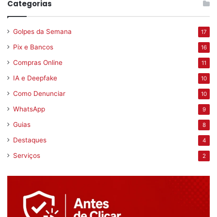
Categorias
Golpes da Semana
17
Pix e Bancos
16
Compras Online
11
IA e Deepfake
10
Como Denunciar
10
WhatsApp
9
Guias
8
Destaques
4
Serviços
2