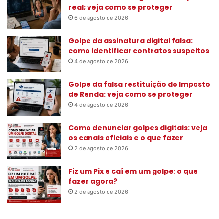
a
real; veja como se proteger
r
6 de agosto de 2026
p
o
Golpe da assinatura digital falsa:
r
como identificar contratos suspeitos
:
4 de agosto de 2026
Golpe da falsa restituição do Imposto
de Renda: veja como se proteger
4 de agosto de 2026
Como denunciar golpes digitais: veja
os canais oficiais e o que fazer
2 de agosto de 2026
Fiz um Pix e caí em um golpe: o que
fazer agora?
2 de agosto de 2026