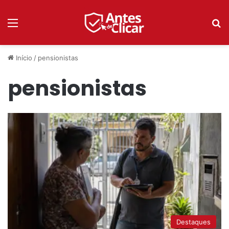
Menu
P
Início
/
pensionistas
pensionistas
Destaques