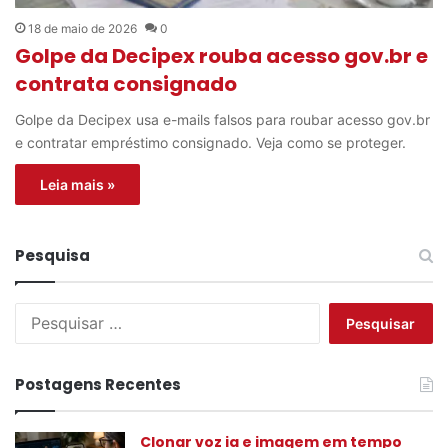
18 de maio de 2026
0
Golpe da Decipex rouba acesso gov.br e
contrata consignado
Golpe da Decipex usa e-mails falsos para roubar acesso gov.br
e contratar empréstimo consignado. Veja como se proteger.
Leia mais »
Pesquisa
P
e
s
q
Postagens Recentes
u
i
s
Clonar voz ia e imagem em tempo