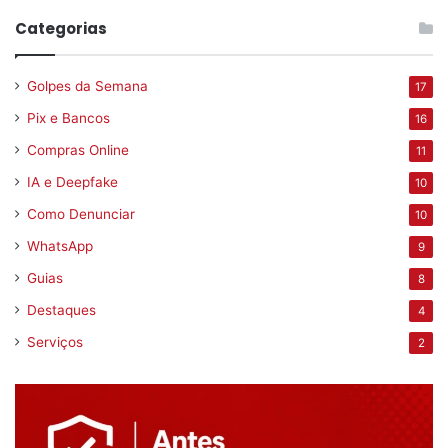
Categorias
Golpes da Semana
17
Pix e Bancos
16
Compras Online
11
IA e Deepfake
10
Como Denunciar
10
WhatsApp
9
Guias
8
Destaques
4
Serviços
2