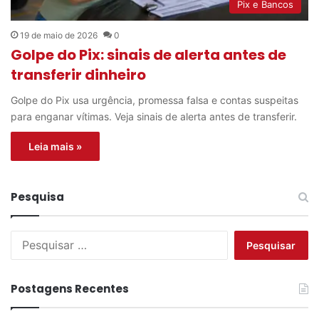
Pix e Bancos
19 de maio de 2026
0
Golpe do Pix: sinais de alerta antes de
transferir dinheiro
Golpe do Pix usa urgência, promessa falsa e contas suspeitas
para enganar vítimas. Veja sinais de alerta antes de transferir.
Leia mais »
Pesquisa
P
e
s
q
Postagens Recentes
u
i