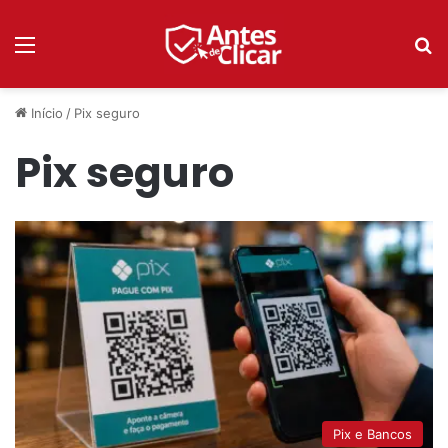
Menu
P
Início
/
Pix seguro
Pix seguro
Pix e Bancos