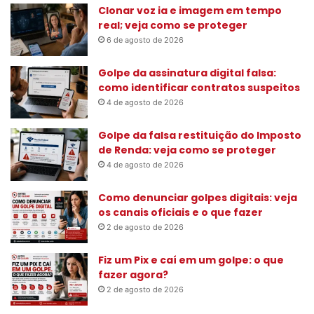
s
Clonar voz ia e imagem em tempo
a
real; veja como se proteger
r
6 de agosto de 2026
p
o
Golpe da assinatura digital falsa:
r
como identificar contratos suspeitos
:
4 de agosto de 2026
Golpe da falsa restituição do Imposto
de Renda: veja como se proteger
4 de agosto de 2026
Como denunciar golpes digitais: veja
os canais oficiais e o que fazer
2 de agosto de 2026
Fiz um Pix e caí em um golpe: o que
fazer agora?
2 de agosto de 2026