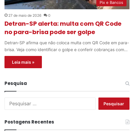
Pix e Bancos
27 de maio de 2026
0
Detran-SP alerta: multa com QR Code
no para-brisa pode ser golpe
Detran-SP afirma que não coloca multa com QR Code em para-
brisa. Veja como identificar o golpe e conferir cobranças com…
Leia mais »
Pesquisa
P
e
s
q
Postagens Recentes
u
i