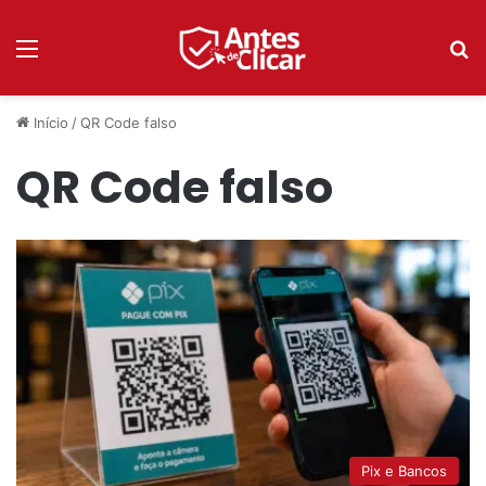
Menu
P
Início
/
QR Code falso
QR Code falso
Pix e Bancos