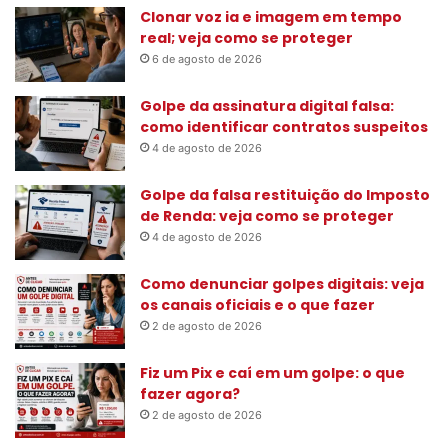
s
Clonar voz ia e imagem em tempo
a
real; veja como se proteger
r
6 de agosto de 2026
p
o
Golpe da assinatura digital falsa:
r
como identificar contratos suspeitos
:
4 de agosto de 2026
Golpe da falsa restituição do Imposto
de Renda: veja como se proteger
4 de agosto de 2026
Como denunciar golpes digitais: veja
os canais oficiais e o que fazer
2 de agosto de 2026
Fiz um Pix e caí em um golpe: o que
fazer agora?
2 de agosto de 2026