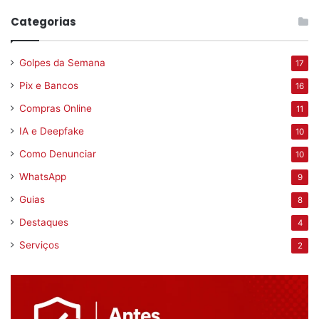
Categorias
Golpes da Semana
17
Pix e Bancos
16
Compras Online
11
IA e Deepfake
10
Como Denunciar
10
WhatsApp
9
Guias
8
Destaques
4
Serviços
2