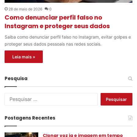
28 de maio de 2026
0
Como denunciar perfil falso no
Instagram e proteger seus dados
Saiba como denunciar perfil falso no Instagram, evitar golpes e
proteger seus dados pessoais nas redes sociais.
Leia mais »
Pesquisa
P
e
s
q
Postagens Recentes
u
i
s
Clonar voz ia e imagem em tempo