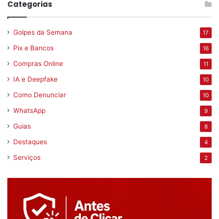
Categorias
Golpes da Semana
17
Pix e Bancos
16
Compras Online
11
IA e Deepfake
10
Como Denunciar
10
WhatsApp
9
Guias
8
Destaques
4
Serviços
2