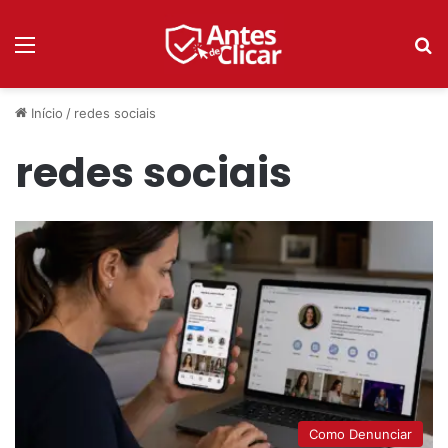
Menu
P
Início
/
redes sociais
redes sociais
Como Denunciar