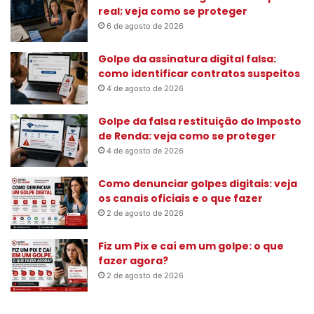
a
real; veja como se proteger
r
6 de agosto de 2026
p
o
Golpe da assinatura digital falsa:
r
como identificar contratos suspeitos
:
4 de agosto de 2026
Golpe da falsa restituição do Imposto
de Renda: veja como se proteger
4 de agosto de 2026
Como denunciar golpes digitais: veja
os canais oficiais e o que fazer
2 de agosto de 2026
Fiz um Pix e caí em um golpe: o que
fazer agora?
2 de agosto de 2026