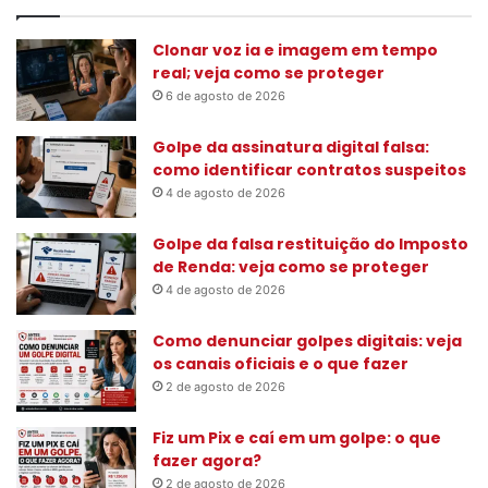
u
i
s
Clonar voz ia e imagem em tempo
a
real; veja como se proteger
r
6 de agosto de 2026
p
o
Golpe da assinatura digital falsa:
r
como identificar contratos suspeitos
:
4 de agosto de 2026
Golpe da falsa restituição do Imposto
de Renda: veja como se proteger
4 de agosto de 2026
Como denunciar golpes digitais: veja
os canais oficiais e o que fazer
2 de agosto de 2026
Fiz um Pix e caí em um golpe: o que
fazer agora?
2 de agosto de 2026