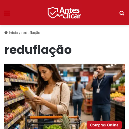
Menu
P
Início
/
reduflação
reduflação
Compras Online