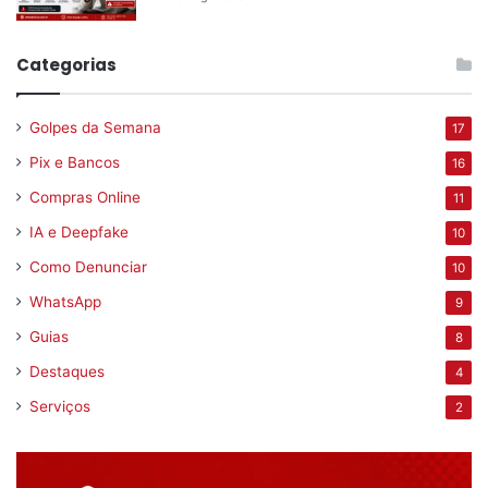
Categorias
Golpes da Semana
17
Pix e Bancos
16
Compras Online
11
IA e Deepfake
10
Como Denunciar
10
WhatsApp
9
Guias
8
Destaques
4
Serviços
2