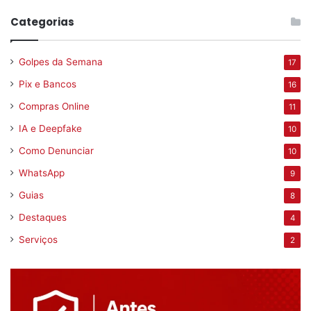
Categorias
Golpes da Semana
17
Pix e Bancos
16
Compras Online
11
IA e Deepfake
10
Como Denunciar
10
WhatsApp
9
Guias
8
Destaques
4
Serviços
2