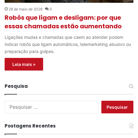
28 de maio de 2026
0
Robôs que ligam e desligam: por que
essas chamadas estão aumentando
Ligações mudas e chamadas que caem ao atender podem
indicar robôs que ligam automáticos, telemarketing abusivo ou
preparação para golpes.
Leia mais »
Pesquisa
P
e
s
q
Postagens Recentes
u
i