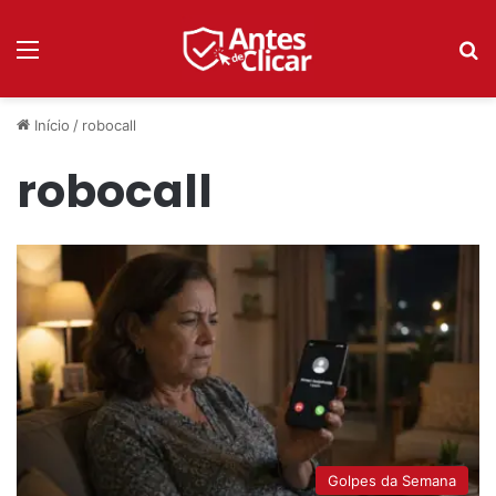
Menu
P
Início
/
robocall
robocall
Golpes da Semana