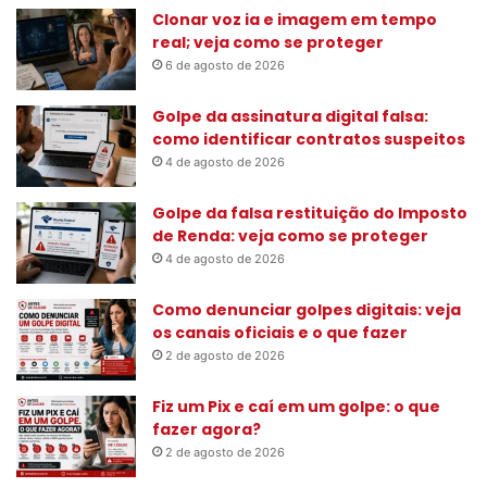
s
Clonar voz ia e imagem em tempo
a
real; veja como se proteger
r
6 de agosto de 2026
p
o
Golpe da assinatura digital falsa:
r
como identificar contratos suspeitos
:
4 de agosto de 2026
Golpe da falsa restituição do Imposto
de Renda: veja como se proteger
4 de agosto de 2026
Como denunciar golpes digitais: veja
os canais oficiais e o que fazer
2 de agosto de 2026
Fiz um Pix e caí em um golpe: o que
fazer agora?
2 de agosto de 2026