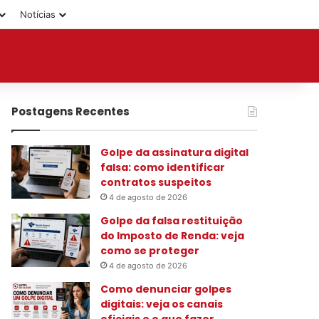
Notícias
Postagens Recentes
Golpe da assinatura digital
falsa: como identificar
contratos suspeitos
4 de agosto de 2026
Golpe da falsa restituição
do Imposto de Renda: veja
como se proteger
4 de agosto de 2026
Como denunciar golpes
digitais: veja os canais
oficiais e o que fazer