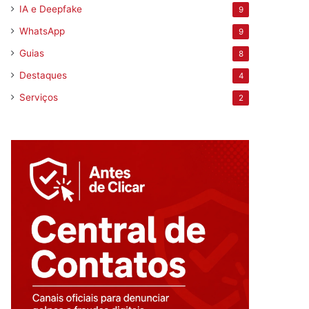
IA e Deepfake
9
WhatsApp
9
Guias
8
Destaques
4
Serviços
2