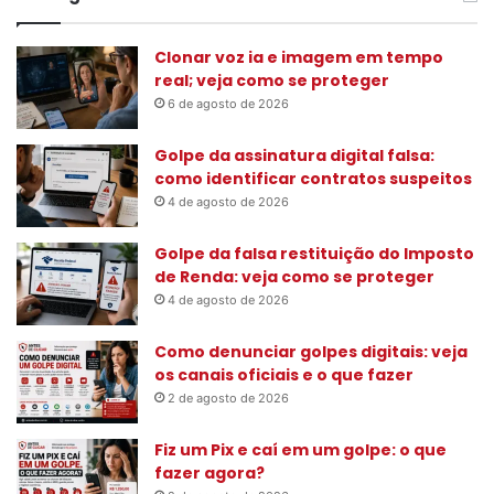
u
i
s
Clonar voz ia e imagem em tempo
a
real; veja como se proteger
r
6 de agosto de 2026
p
o
Golpe da assinatura digital falsa:
r
como identificar contratos suspeitos
:
4 de agosto de 2026
Golpe da falsa restituição do Imposto
de Renda: veja como se proteger
4 de agosto de 2026
Como denunciar golpes digitais: veja
os canais oficiais e o que fazer
2 de agosto de 2026
Fiz um Pix e caí em um golpe: o que
fazer agora?