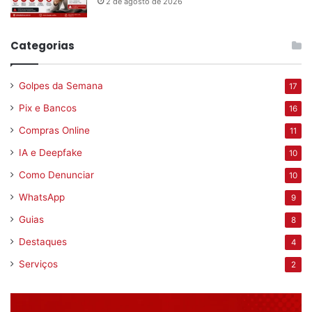
2 de agosto de 2026
Categorias
Golpes da Semana
17
Pix e Bancos
16
Compras Online
11
IA e Deepfake
10
Como Denunciar
10
WhatsApp
9
Guias
8
Destaques
4
Serviços
2