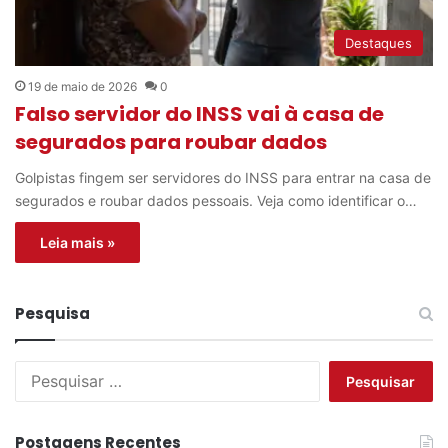
Destaques
19 de maio de 2026
0
Falso servidor do INSS vai à casa de
segurados para roubar dados
Golpistas fingem ser servidores do INSS para entrar na casa de
segurados e roubar dados pessoais. Veja como identificar o…
Leia mais »
Pesquisa
P
e
s
q
Postagens Recentes