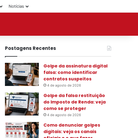
Notícias
Postagens Recentes
Golpe da assinatura digital
falsa: como identificar
contratos suspeitos
4 de agosto de 2026
Golpe da falsa restituição
do Imposto de Renda: veja
como se proteger
4 de agosto de 2026
Como denunciar golpes
digitais: veja os canais
oficiais e o que fazer