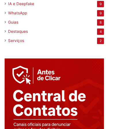
IA e Deepfake
9
WhatsApp
9
Guias
8
Destaques
4
Serviços
2