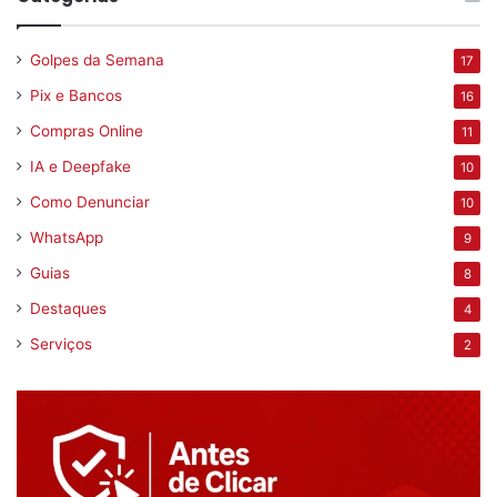
Golpes da Semana
17
Pix e Bancos
16
Compras Online
11
IA e Deepfake
10
Como Denunciar
10
WhatsApp
9
Guias
8
Destaques
4
Serviços
2