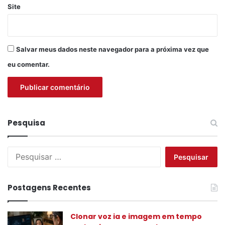
Site
Salvar meus dados neste navegador para a próxima vez que
eu comentar.
Pesquisa
P
e
s
q
Postagens Recentes
u
i
s
Clonar voz ia e imagem em tempo