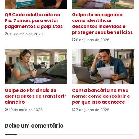
QR Code adulterado no
Golpe do consignado:
Pix: 7 sinais para evitar
como identificar
pagamentos a golpistas
descontos indevidos e
proteger seus benefícios
31 de maio de 2026
8 de junho de 2026
Golpe do Pix: sinais de
Conta bancária no meu
alerta antes de transferir
nome: como descobrir e
dinheiro
por que isso acontece
19 de maio de 2026
7 de junho de 2026
Deixe um comentário