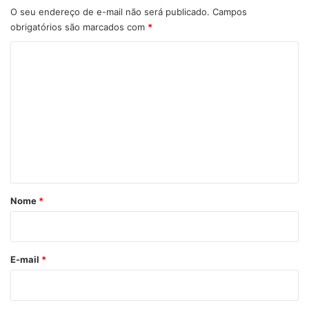
O seu endereço de e-mail não será publicado.
Campos
obrigatórios são marcados com
*
C
o
m
e
n
t
á
r
Nome
*
i
o
*
E-mail
*