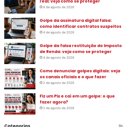
a
real; veja como se proteger
r
6 de agosto de 2026
p
o
Golpe da assinatura digital falsa:
r
como identificar contratos suspeitos
:
4 de agosto de 2026
Golpe da falsa restituição do Imposto
de Renda: veja como se proteger
4 de agosto de 2026
Como denunciar golpes digitais: veja
os canais oficiais e o que fazer
2 de agosto de 2026
Fiz um Pix e caí em um golpe: o que
fazer agora?
2 de agosto de 2026
Categorias