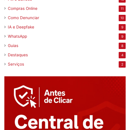
Compras Online
11
Como Denunciar
10
IA e Deepfake
9
WhatsApp
9
Guias
8
Destaques
4
Serviços
2