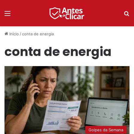
Menu
P
Início
/
conta de energia
conta de energia
Golpes da Semana