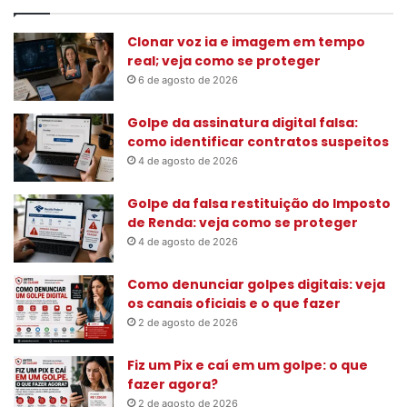
u
i
s
Clonar voz ia e imagem em tempo
a
real; veja como se proteger
r
6 de agosto de 2026
p
o
Golpe da assinatura digital falsa:
r
como identificar contratos suspeitos
:
4 de agosto de 2026
Golpe da falsa restituição do Imposto
de Renda: veja como se proteger
4 de agosto de 2026
Como denunciar golpes digitais: veja
os canais oficiais e o que fazer
2 de agosto de 2026
Fiz um Pix e caí em um golpe: o que
fazer agora?
2 de agosto de 2026