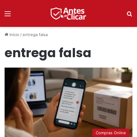
Menu
P
Início
/
entrega falsa
entrega falsa
Compras Online