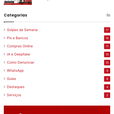
Categorias
Golpes da Semana
17
Pix e Bancos
16
Compras Online
11
IA e Deepfake
10
Como Denunciar
10
WhatsApp
9
Guias
8
Destaques
4
Serviços
2