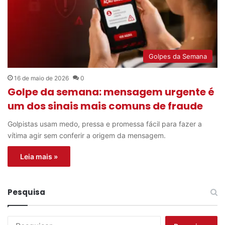
Golpes da Semana
16 de maio de 2026
0
Golpe da semana: mensagem urgente é
um dos sinais mais comuns de fraude
Golpistas usam medo, pressa e promessa fácil para fazer a
vítima agir sem conferir a origem da mensagem.
Leia mais »
Pesquisa
P