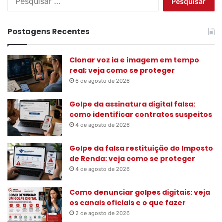
e
s
q
Postagens Recentes
u
i
s
Clonar voz ia e imagem em tempo
a
real; veja como se proteger
r
6 de agosto de 2026
p
o
Golpe da assinatura digital falsa:
r
como identificar contratos suspeitos
:
4 de agosto de 2026
Golpe da falsa restituição do Imposto
de Renda: veja como se proteger
4 de agosto de 2026
Como denunciar golpes digitais: veja
os canais oficiais e o que fazer
2 de agosto de 2026