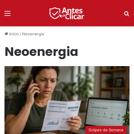
Menu
P
Início
/
Neoenergia
Neoenergia
Golpes da Semana