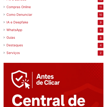
Compras Online
11
Como Denunciar
10
IA e Deepfake
9
WhatsApp
9
Guias
8
Destaques
4
Serviços
2