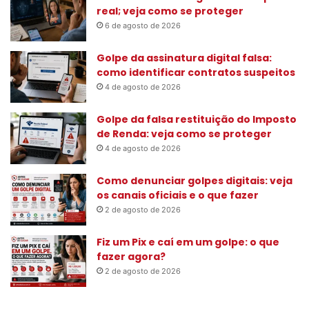
a
real; veja como se proteger
r
6 de agosto de 2026
p
o
Golpe da assinatura digital falsa:
r
como identificar contratos suspeitos
:
4 de agosto de 2026
Golpe da falsa restituição do Imposto
de Renda: veja como se proteger
4 de agosto de 2026
Como denunciar golpes digitais: veja
os canais oficiais e o que fazer
2 de agosto de 2026
Fiz um Pix e caí em um golpe: o que
fazer agora?
2 de agosto de 2026