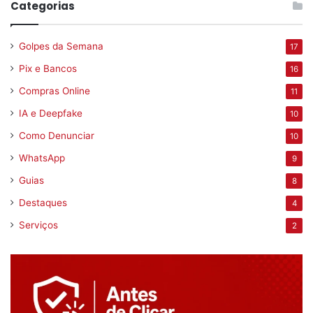
Categorias
Golpes da Semana
17
Pix e Bancos
16
Compras Online
11
IA e Deepfake
10
Como Denunciar
10
WhatsApp
9
Guias
8
Destaques
4
Serviços
2