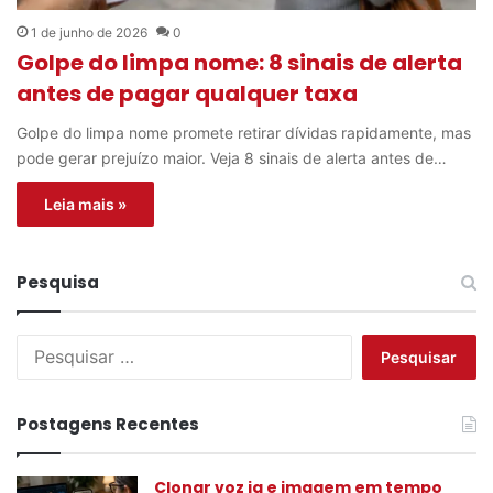
1 de junho de 2026
0
Golpe do limpa nome: 8 sinais de alerta
antes de pagar qualquer taxa
Golpe do limpa nome promete retirar dívidas rapidamente, mas
pode gerar prejuízo maior. Veja 8 sinais de alerta antes de…
Leia mais »
Pesquisa
P
e
s
q
Postagens Recentes
u
i
s
Clonar voz ia e imagem em tempo