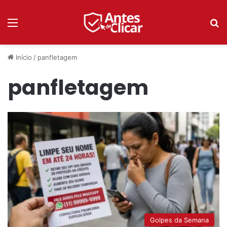
Menu
P
Início
/
panfletagem
panfletagem
Golpes da Semana