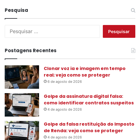
Pesquisa
P
e
s
q
Postagens Recentes
u
i
s
Clonar voz ia e imagem em tempo
a
real; veja como se proteger
r
6 de agosto de 2026
p
o
Golpe da assinatura digital falsa:
r
como identificar contratos suspeitos
:
4 de agosto de 2026
Golpe da falsa restituição do Imposto
de Renda: veja como se proteger
4 de agosto de 2026