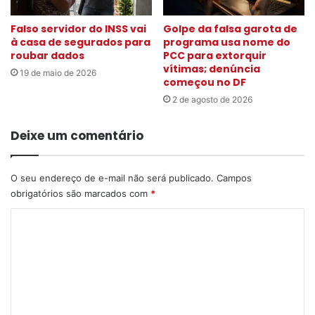
Falso servidor do INSS vai
Golpe da falsa garota de
à casa de segurados para
programa usa nome do
roubar dados
PCC para extorquir
vítimas; denúncia
19 de maio de 2026
começou no DF
2 de agosto de 2026
Deixe um comentário
O seu endereço de e-mail não será publicado.
Campos
obrigatórios são marcados com
*
C
o
m
e
n