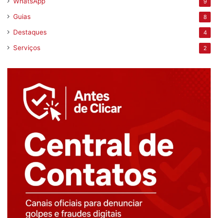
WhatsApp
9
Guias
8
Destaques
4
Serviços
2