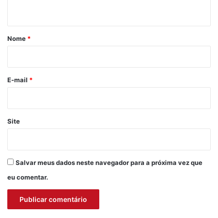
t
á
r
Nome
*
i
o
*
E-mail
*
Site
Salvar meus dados neste navegador para a próxima vez que
eu comentar.