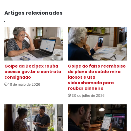
Artigos relacionados
Golpe da Decipex rouba
Golpe do falso reembolso
acesso gov.br e contrata
do plano de saúde mira
consignado
idosos e usa
videochamada para
18 de maio de 2026
roubar dinheiro
30 de julho de 2026