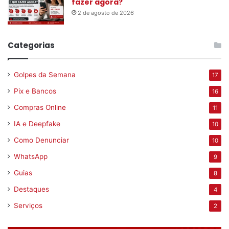
fazer agora?
2 de agosto de 2026
Categorias
Golpes da Semana
17
Pix e Bancos
16
Compras Online
11
IA e Deepfake
10
Como Denunciar
10
WhatsApp
9
Guias
8
Destaques
4
Serviços
2