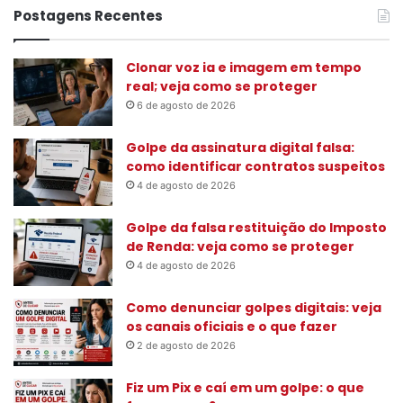
q
Postagens Recentes
u
i
s
Clonar voz ia e imagem em tempo
a
real; veja como se proteger
r
6 de agosto de 2026
p
o
Golpe da assinatura digital falsa:
r
como identificar contratos suspeitos
:
4 de agosto de 2026
Golpe da falsa restituição do Imposto
de Renda: veja como se proteger
4 de agosto de 2026
Como denunciar golpes digitais: veja
os canais oficiais e o que fazer
2 de agosto de 2026
Fiz um Pix e caí em um golpe: o que