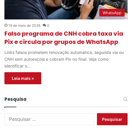
WhatsApp
19 de maio de 2026
0
Falso programa de CNH cobra taxa via
Pix e circula por grupos de WhatsApp
Links falsos prometem renovação automática, segunda via ou
CNH sem autoescola e cobram Pix no final. Veja como
identificar o…
Leia mais »
Pesquisa
P
e
s