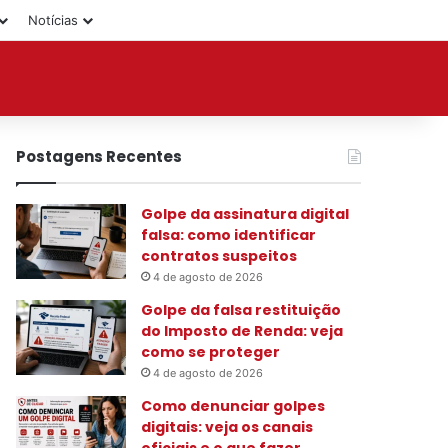
Notícias
Postagens Recentes
Golpe da assinatura digital
falsa: como identificar
contratos suspeitos
4 de agosto de 2026
Golpe da falsa restituição
do Imposto de Renda: veja
como se proteger
4 de agosto de 2026
Como denunciar golpes
digitais: veja os canais
oficiais e o que fazer