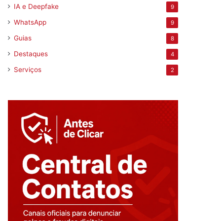
IA e Deepfake
9
WhatsApp
9
Guias
8
Destaques
4
Serviços
2