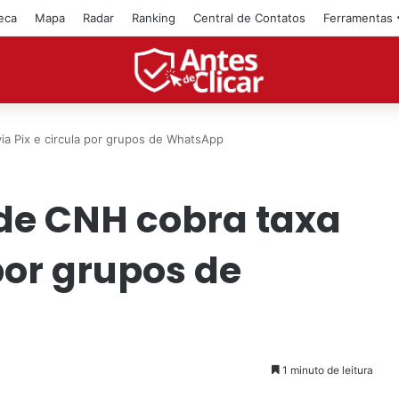
teca
Mapa
Radar
Ranking
Central de Contatos
Ferramentas
ia Pix e circula por grupos de WhatsApp
de CNH cobra taxa
 por grupos de
1 minuto de leitura