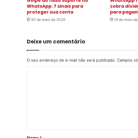
Golpe do falso suporte no
WhatsApp f
WhatsApp: 7 sinais para
cobra dívida
proteger sua conta
para pagam
30 de maio de 2026
18 de maio d
Deixe um comentário
O seu endereço de e-mail não será publicado.
Campos ob
C
o
m
e
n
t
á
r
Nome
*