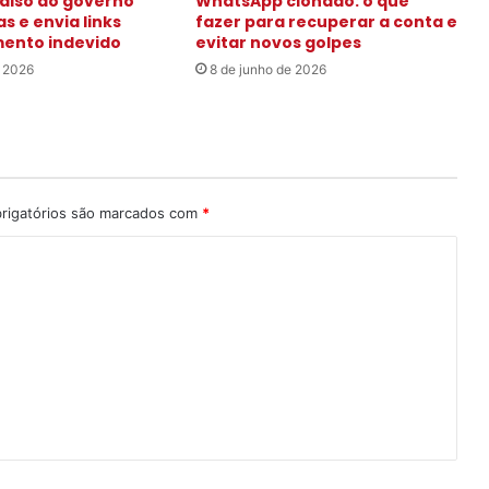
also do governo
WhatsApp clonado: o que
s e envia links
fazer para recuperar a conta e
ento indevido
evitar novos golpes
e 2026
8 de junho de 2026
rigatórios são marcados com
*