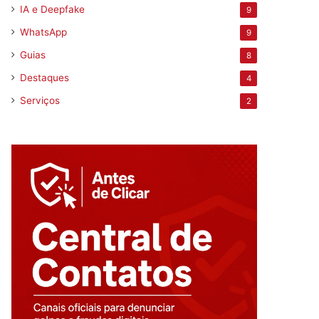
IA e Deepfake
9
WhatsApp
9
Guias
8
Destaques
4
Serviços
2