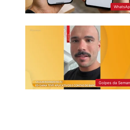
WhatsAp
Golpes da Sema