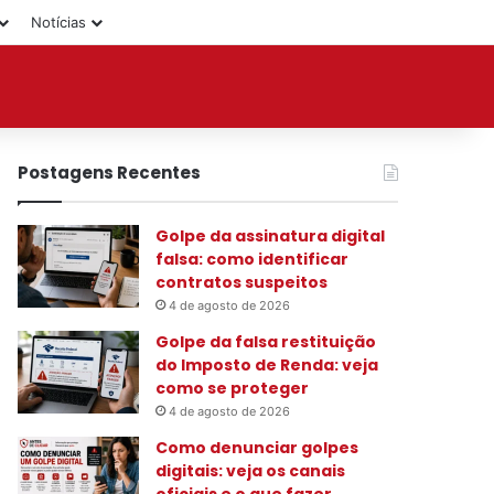
Notícias
Postagens Recentes
Golpe da assinatura digital
falsa: como identificar
contratos suspeitos
4 de agosto de 2026
Golpe da falsa restituição
do Imposto de Renda: veja
como se proteger
4 de agosto de 2026
Como denunciar golpes
digitais: veja os canais
oficiais e o que fazer