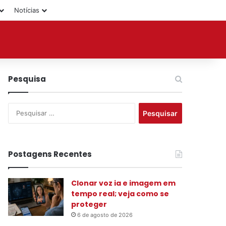
Notícias
Pesquisa
P
e
s
q
u
Postagens Recentes
i
s
Clonar voz ia e imagem em
a
tempo real; veja como se
r
proteger
p
o
6 de agosto de 2026
r