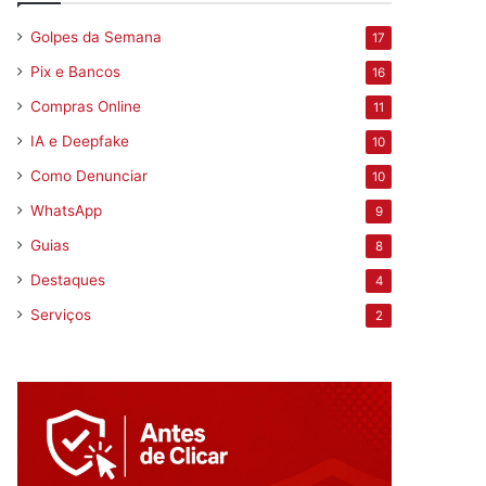
Golpes da Semana
17
Pix e Bancos
16
Compras Online
11
IA e Deepfake
10
Como Denunciar
10
WhatsApp
9
Guias
8
Destaques
4
Serviços
2