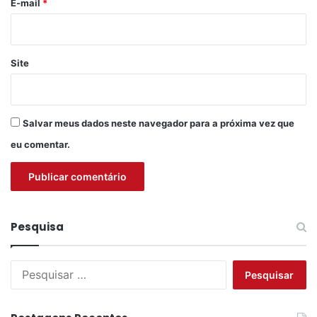
*
E-mail
*
Site
Salvar meus dados neste navegador para a próxima vez que
eu comentar.
Pesquisa
P
e
s
q