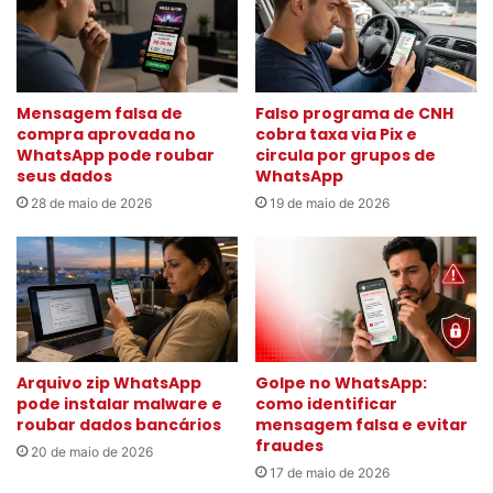
Mensagem falsa de
Falso programa de CNH
compra aprovada no
cobra taxa via Pix e
WhatsApp pode roubar
circula por grupos de
seus dados
WhatsApp
28 de maio de 2026
19 de maio de 2026
Arquivo zip WhatsApp
Golpe no WhatsApp:
pode instalar malware e
como identificar
roubar dados bancários
mensagem falsa e evitar
fraudes
20 de maio de 2026
17 de maio de 2026