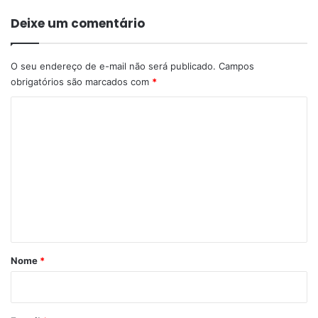
Deixe um comentário
O seu endereço de e-mail não será publicado.
Campos
obrigatórios são marcados com
*
C
o
m
e
n
t
á
r
Nome
*
i
o