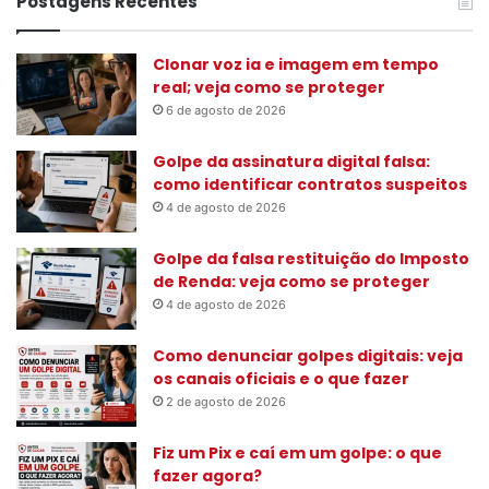
Postagens Recentes
u
i
s
Clonar voz ia e imagem em tempo
a
real; veja como se proteger
r
6 de agosto de 2026
p
o
Golpe da assinatura digital falsa:
r
como identificar contratos suspeitos
:
4 de agosto de 2026
Golpe da falsa restituição do Imposto
de Renda: veja como se proteger
4 de agosto de 2026
Como denunciar golpes digitais: veja
os canais oficiais e o que fazer
2 de agosto de 2026
Fiz um Pix e caí em um golpe: o que
fazer agora?