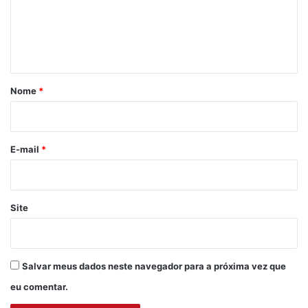
e
n
t
á
r
Nome
*
i
o
*
E-mail
*
Site
Salvar meus dados neste navegador para a próxima vez que
eu comentar.