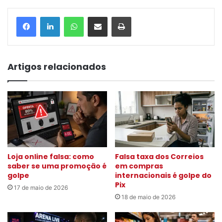
WhatsApp
Compartilhar via e-mail
Imprimir
Artigos relacionados
Loja online falsa: como
Falsa taxa dos Correios
saber se uma promoção é
em compras
golpe
internacionais é golpe do
Pix
17 de maio de 2026
18 de maio de 2026