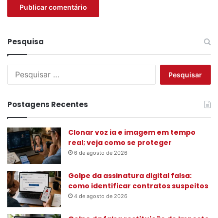
Pesquisa
P
e
s
q
Postagens Recentes
u
i
s
Clonar voz ia e imagem em tempo
a
real; veja como se proteger
r
6 de agosto de 2026
p
o
Golpe da assinatura digital falsa:
r
como identificar contratos suspeitos
:
4 de agosto de 2026