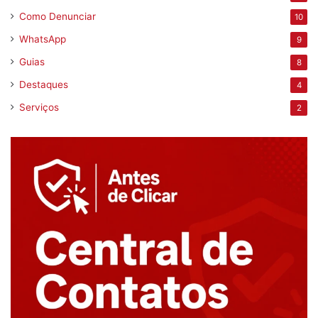
Como Denunciar
10
WhatsApp
9
Guias
8
Destaques
4
Serviços
2